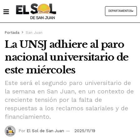
DEPARTAMENTOS
Portada
San Juan
La UNSJ adhiere al paro
nacional universitario de
este miércoles
Este será el segundo paro universitario de
la semana en San Juan, en un contexto de
creciente tensión por la falta de
respuestas a los reclamos salariales y de
financiamiento.
Por
El Sol de San Juan
2025/11/19