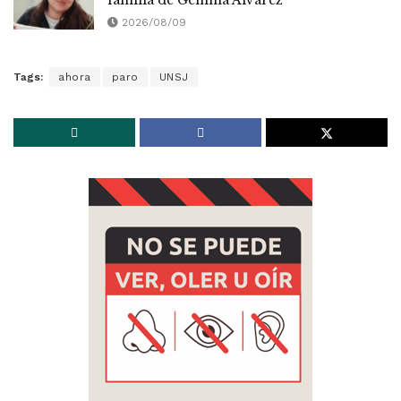
familia de Gemma Álvarez
2026/08/09
Tags:
ahora
paro
UNSJ