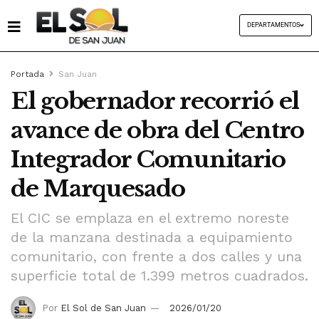
DEPARTAMENTOS
Portada
San Juan
El gobernador recorrió el
avance de obra del Centro
Integrador Comunitario
de Marquesado
El CIC se emplaza en el extremo noreste
de la manzana destinada a equipamiento
comunitario, con frente a dos calles y una
superficie total de 1.399 metros cuadrados.
Por
El Sol de San Juan
2026/01/20