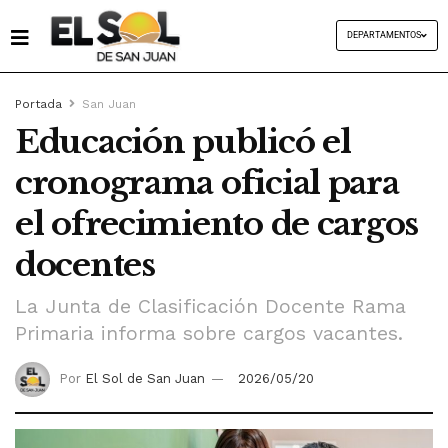
DEPARTAMENTOS
Portada
San Juan
Educación publicó el
cronograma oficial para
el ofrecimiento de cargos
docentes
La Junta de Clasificación Docente Rama
Primaria informa sobre cargos vacantes.
Por
El Sol de San Juan
2026/05/20