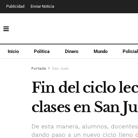
Publicidad
Enviar Noticia
Inicio
Política
Dinero
Mundo
Policia
Portada
San Juan
Fin del ciclo l
clases en San J
De esta manera, alumnos, docentes 
dando paso a un nuevo ciclo lleno d