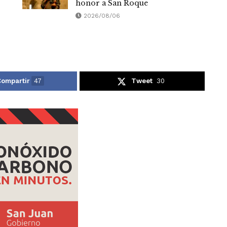
honor a San Roque
2026/08/06
ompartir
47
Tweet
30