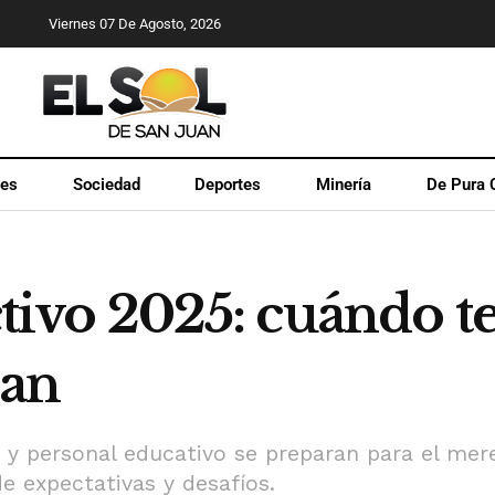
Viernes 07 De Agosto, 2026
les
Sociedad
Deportes
Minería
De Pura 
ectivo 2025: cuándo 
uan
y personal educativo se preparan para el mer
e expectativas y desafíos.