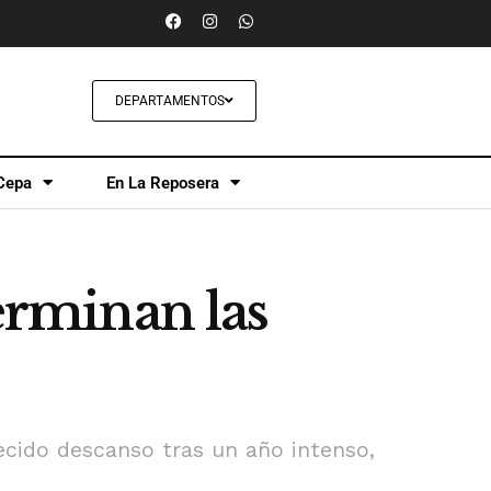
DEPARTAMENTOS
Cepa
En La Reposera
terminan las
ecido descanso tras un año intenso,