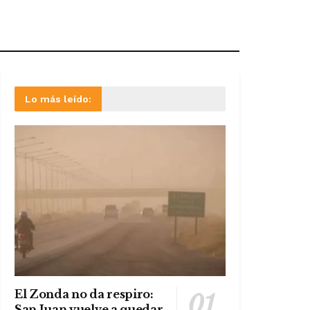
Lo más leído:
El Zonda no da respiro:
San Juan vuelve a quedar