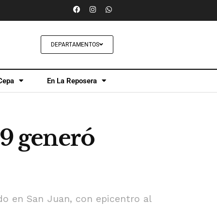
DEPARTAMENTOS
Cepa
En La Reposera
29 generó
do en San Juan, con epicentro al