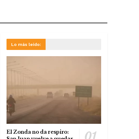
Lo más leído:
El Zonda no da respiro:
San Juan vuelve a quedar