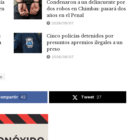
ía
Condenaron a un delincuente por
en
dos robos en Chimbas: pasará dos
años en el Penal
2026/08/07
:
Cinco policías detenidos por
n
presuntos apremios ilegales a un
preso
2026/08/07
s
ompartir
42
Tweet
27