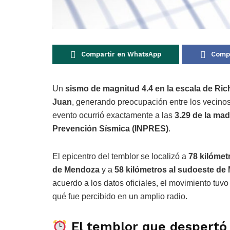
Compartir en WhatsApp
Compa
Un
sismo de magnitud 4.4 en la escala de Ric
Juan
, generando preocupación entre los vecinos
evento ocurrió exactamente a las
3.29 de la ma
Prevención Sísmica
(INPRES)
.
El epicentro del temblor se localizó a
78 kilómet
de Mendoza
y a
58 kilómetros al sudoeste de
acuerdo a los datos oficiales, el movimiento tuv
qué fue percibido en un amplio radio.
El temblor que despertó 