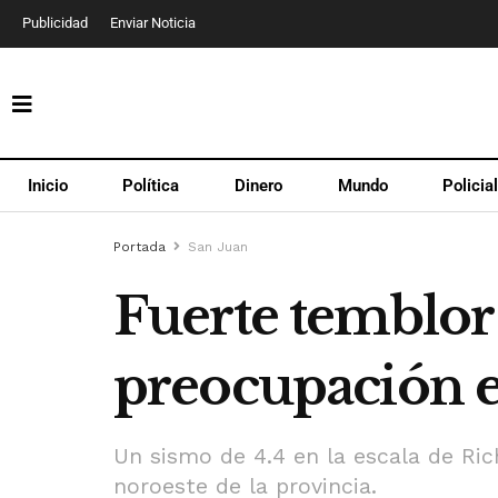
Publicidad
Enviar Noticia
Inicio
Política
Dinero
Mundo
Policia
Portada
San Juan
Fuerte temblor 
preocupación e
Un sismo de 4.4 en la escala de Ric
noroeste de la provincia.