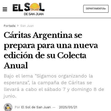
DEPARTAMENTOS
Portada
San Juan
Cáritas Argentina se
prepara para una nueva
edición de su Colecta
Anual
Bajo el lema "Sigamos organizando la
esperanza", la campaña de Cáritas se
llevará a cabo el sábado 7 y domingo 8 de
junio.
Por
El Sol de San Juan
2025/05/21