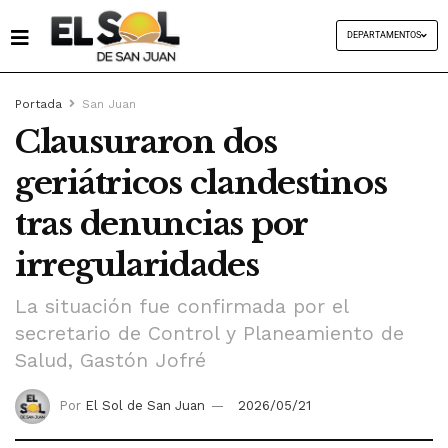
DEPARTAMENTOS
Portada
San Juan
Clausuraron dos
geriátricos clandestinos
tras denuncias por
irregularidades
La situación fue confirmada por el
secretario de Control y Planeamiento de
Salud, Gastón Jofré
Por
El Sol de San Juan
2026/05/21