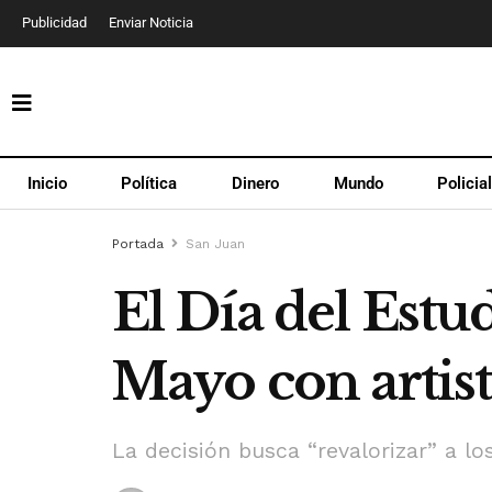
Publicidad
Enviar Noticia
Inicio
Política
Dinero
Mundo
Policia
Portada
San Juan
El Día del Estu
Mayo con artist
La decisión busca “revalorizar” a l