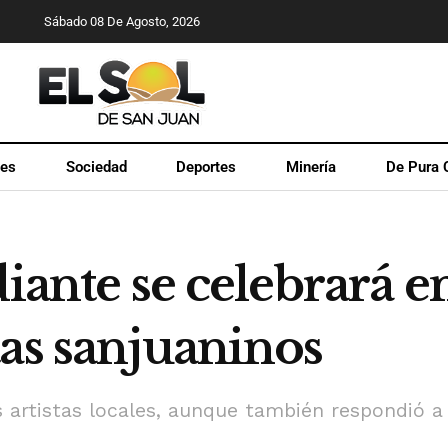
Sábado 08 De Agosto, 2026
les
Sociedad
Deportes
Minería
De Pura 
diante se celebrará e
as sanjuaninos
os artistas locales, aunque también respondió a