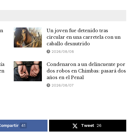
en
Un joven fue detenido tras
circular en una carretela con un
caballo desnutrido
2026/08/08
ía
Condenaron a un delincuente por
en
dos robos en Chimbas: pasará dos
años en el Penal
2026/08/07
Compartir
41
Tweet
26