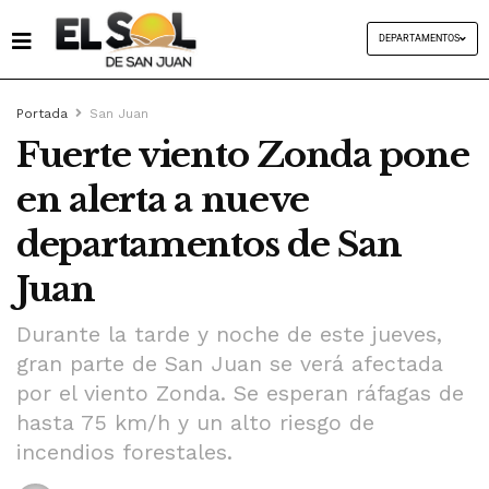
DEPARTAMENTOS
Portada
San Juan
Fuerte viento Zonda pone
en alerta a nueve
departamentos de San
Juan
Durante la tarde y noche de este jueves,
gran parte de San Juan se verá afectada
por el viento Zonda. Se esperan ráfagas de
hasta 75 km/h y un alto riesgo de
incendios forestales.