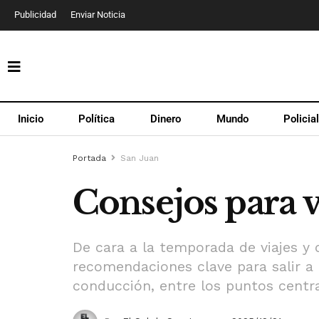
Publicidad
Enviar Noticia
Inicio
Política
Dinero
Mundo
Policia
Portada
San Juan
Consejos para v
De cara a la temporada de viajes y 
recomendaciones clave para salir a
conducción, entre los puntos centra