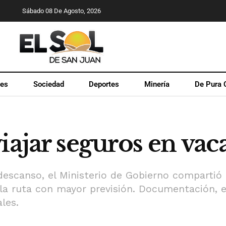
Sábado 08 De Agosto, 2026
les
Sociedad
Deportes
Minería
De Pura 
iajar seguros en vac
descanso, el Ministerio de Gobierno compartió
 la ruta con mayor previsión. Documentación, e
les.