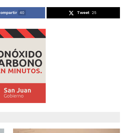
ompartir
40
Tweet
25