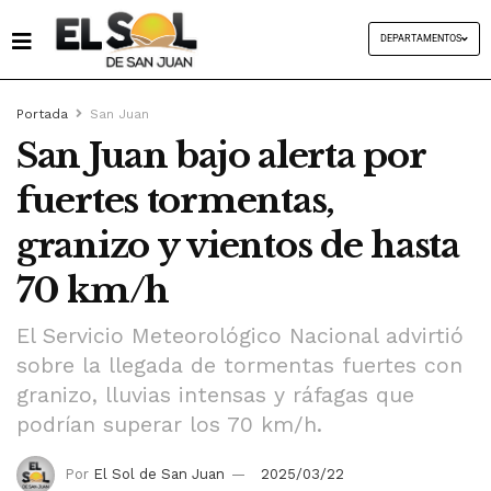
DEPARTAMENTOS
Portada
San Juan
San Juan bajo alerta por
fuertes tormentas,
granizo y vientos de hasta
70 km/h
El Servicio Meteorológico Nacional advirtió
sobre la llegada de tormentas fuertes con
granizo, lluvias intensas y ráfagas que
podrían superar los 70 km/h.
Por
El Sol de San Juan
2025/03/22