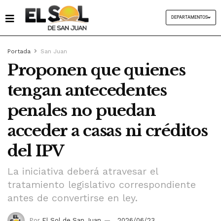
DEPARTAMENTOS
Portada
San Juan
Proponen que quienes
tengan antecedentes
penales no puedan
acceder a casas ni créditos
del IPV
La iniciativa deberá atravesar el
tratamiento legislativo correspondiente
antes de convertirse en ley.
Por
El Sol de San Juan
2026/06/23