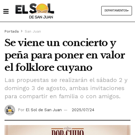
DEPARTAMENTOS
Portada
San Juan
Se viene un concierto y
peña para poner en valor
el folklore cuyano
Las propuestas se realizarán el sábado 2 y
domingo 3 de agosto, ambas invitaciones
para compartir en familia o con amigos.
Por
El Sol de San Juan
2025/07/24