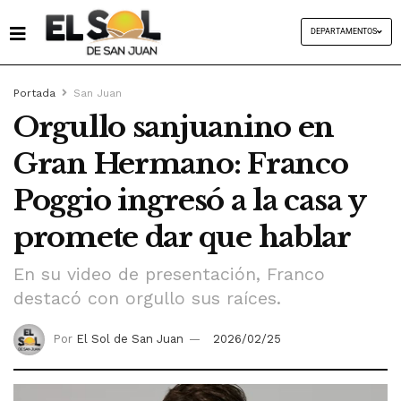
DEPARTAMENTOS
Portada
San Juan
Orgullo sanjuanino en
Gran Hermano: Franco
Poggio ingresó a la casa y
promete dar que hablar
En su video de presentación, Franco
destacó con orgullo sus raíces.
Por
El Sol de San Juan
2026/02/25