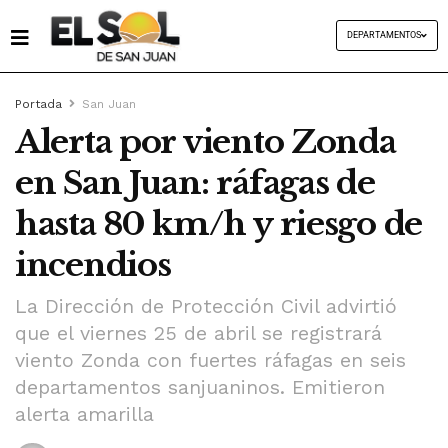
DEPARTAMENTOS
Portada
San Juan
Alerta por viento Zonda
en San Juan: ráfagas de
hasta 80 km/h y riesgo de
incendios
La Dirección de Protección Civil advirtió
que el viernes 25 de abril se registrará
viento Zonda con fuertes ráfagas en seis
departamentos sanjuaninos. Emitieron
alerta amarilla