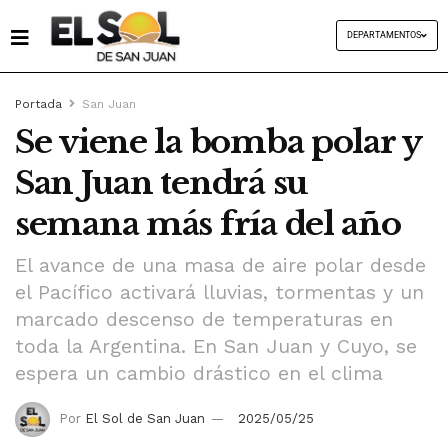
DEPARTAMENTOS
Portada
San Juan
Se viene la bomba polar y
San Juan tendrá su
semana más fría del año
El avance de una masa de aire polar desde
el Pacífico activará lluvias, tormentas y un
marcado descenso de temperaturas en
toda la Argentina. En San Juan y Cuyo, se
espera un cambio drástico en el clima
Por
El Sol de San Juan
2025/05/25