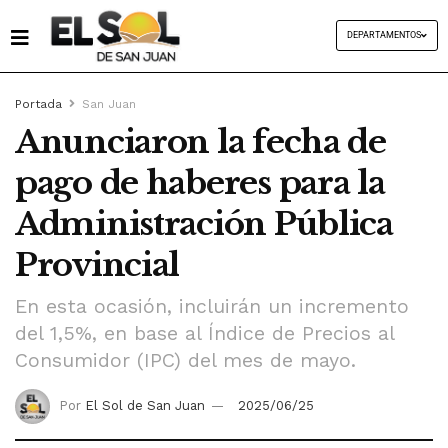
DEPARTAMENTOS
Portada
San Juan
Anunciaron la fecha de
pago de haberes para la
Administración Pública
Provincial
En esta ocasión, incluirán un incremento
del 1,5%, en base al Índice de Precios al
Consumidor (IPC) del mes de mayo.
Por
El Sol de San Juan
2025/06/25