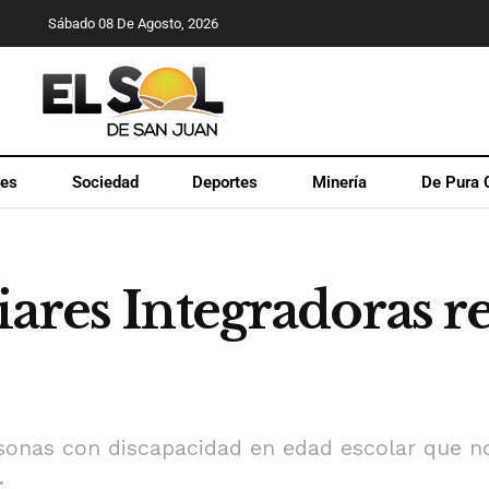
Sábado 08 De Agosto, 2026
les
Sociedad
Deportes
Minería
De Pura 
ares Integradoras r
rsonas con discapacidad en edad escolar que 
.