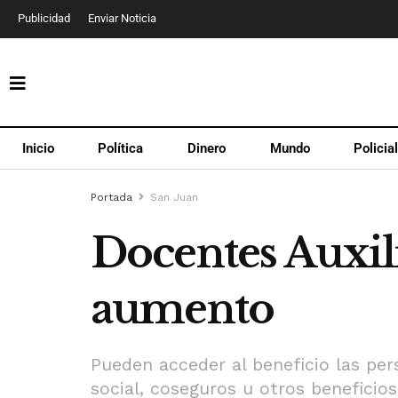
Publicidad
Enviar Noticia
Inicio
Política
Dinero
Mundo
Policia
Portada
San Juan
Docentes Auxili
aumento
Pueden acceder al beneficio las pe
social, coseguros u otros beneficios