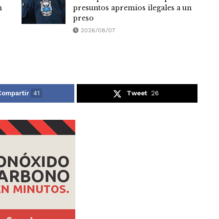
n
presuntos apremios ilegales a un
preso
2026/08/07
Compartir
41
Tweet
26