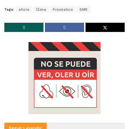
Tags:
ahora
Clima
Pronóstico
SMN
Seguir Leyendo: