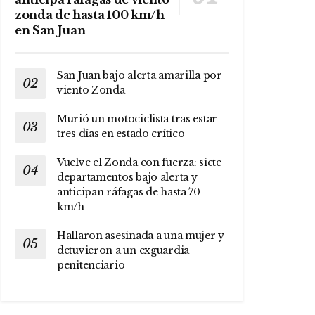
zonda de hasta 100 km/h
en San Juan
San Juan bajo alerta amarilla por
viento Zonda
Murió un motociclista tras estar
tres días en estado crítico
Vuelve el Zonda con fuerza: siete
departamentos bajo alerta y
anticipan ráfagas de hasta 70
km/h
Hallaron asesinada a una mujer y
detuvieron a un exguardia
penitenciario