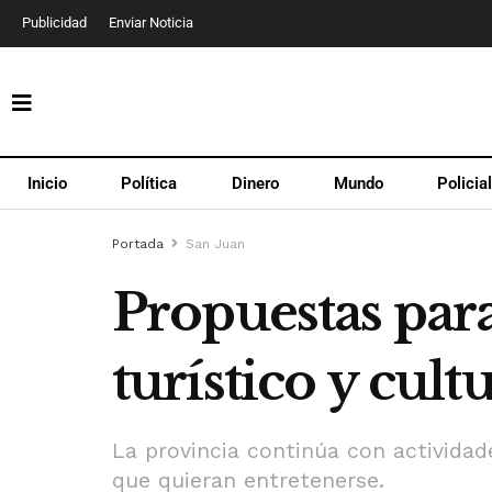
Publicidad
Enviar Noticia
Inicio
Política
Dinero
Mundo
Policia
Portada
San Juan
Propuestas para
turístico y cult
La provincia continúa con actividad
que quieran entretenerse.