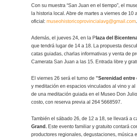
Con su muestra “San Juan en el tiempo”, el mu
la historia local. Abre de martes a viernes de 10 
oficial:
museohistoricoprovincialavg@gmail.com
Además, el jueves 24, en la P
laza del Bicenten
que tendrá lugar de 14 a 18. La propuesta descub
catas guiadas, charlas informativas y venta de pr
Camerata San Juan a las 15. Entrada libre y gratu
El viernes 26 será el turno de
“Serenidad entre 
y meditación en espacios vinculados al vino y al a
de una meditación guiada en el Museo Don Julio 
costo, con reserva previa al 264 5668597.
También el sábado 26, de 12 a 18, se llevará a 
Grand.
Este evento familiar y gratuito contará c
productores regionales, degustaciones, música en