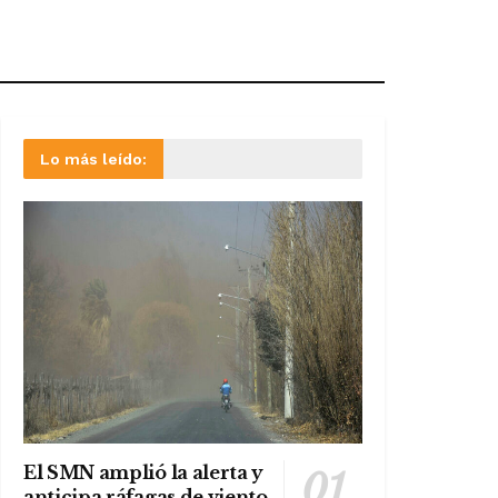
Lo más leído:
El SMN amplió la alerta y
anticipa ráfagas de viento