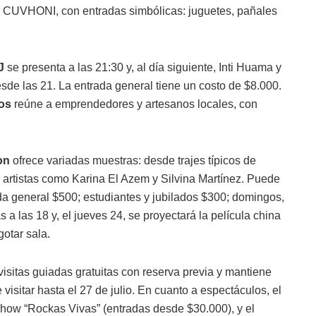
e CUVHONI, con entradas simbólicas: juguetes, pañales
J
se presenta a las 21:30 y, al día siguiente, Inti Huama y
sde las 21. La entrada general tiene un costo de $8.000.
ños
reúne a emprendedores y artesanos locales, con
on
ofrece variadas muestras: desde trajes típicos de
 artistas como Karina El Azem y Silvina Martínez. Puede
da general $500; estudiantes y jubilados $300; domingos,
s a las 18 y, el jueves 24, se proyectará la película china
gotar sala.
isitas guiadas gratuitas con reserva previa y mantiene
visitar hasta el 27 de julio. En cuanto a espectáculos, el
show “Rockas Vivas” (entradas desde $30.000), y el