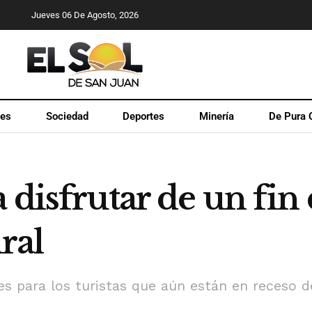
Jueves 06 De Agosto, 2026
les
Sociedad
Deportes
Minería
De Pura 
 disfrutar de un fi
ural
es para los turistas que aún están en receso d