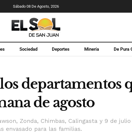
Sábado 08 De Agosto, 2026
les
Sociedad
Deportes
Minería
De Pura 
 los departamentos 
mana de agosto
awson, Zonda, Chimbas, Calingasta y 9 de julio
s envasado para las familias.