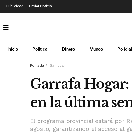
Publicidad
Enviar Noticia
Inicio
Política
Dinero
Mundo
Policia
Portada
San Juan
Garrafa Hogar:
en la última se
El programa provincial estará por R
agosto, garantizando el acceso al ga