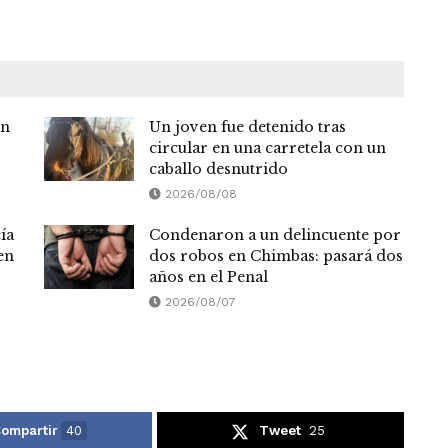
en
Un joven fue detenido tras
circular en una carretela con un
caballo desnutrido
2026/08/08
ía
Condenaron a un delincuente por
en
dos robos en Chimbas: pasará dos
años en el Penal
2026/08/07
ompartir
40
Tweet
25