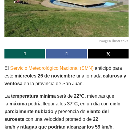
Imagen ilustrativa
El
Servicio Meteorológico Nacional (SMN)
anticipó para
este
miércoles 26 de noviembre
una jornada
calurosa y
ventosa
en la provincia de San Juan.
La
temperatura mínima
será de
22°C
, mientras que
la
máxima
podría llegar a los
37°C
, en un día con
cielo
parcialmente nublado
y presencia de
viento del
suroeste
con una velocidad promedio de
22
km/h
y
ráfagas que podrían alcanzar los 59 km/h
.