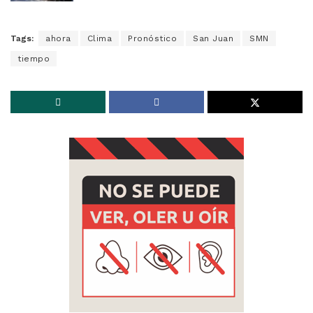
Tags:
ahora
Clima
Pronóstico
San Juan
SMN
tiempo