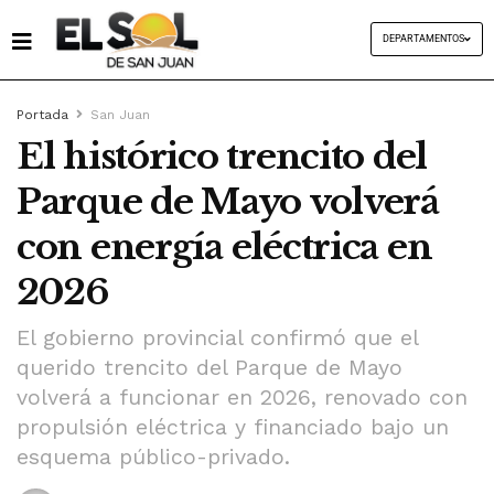
DEPARTAMENTOS
Portada
San Juan
El histórico trencito del
Parque de Mayo volverá
con energía eléctrica en
2026
El gobierno provincial confirmó que el
querido trencito del Parque de Mayo
volverá a funcionar en 2026, renovado con
propulsión eléctrica y financiado bajo un
esquema público-privado.