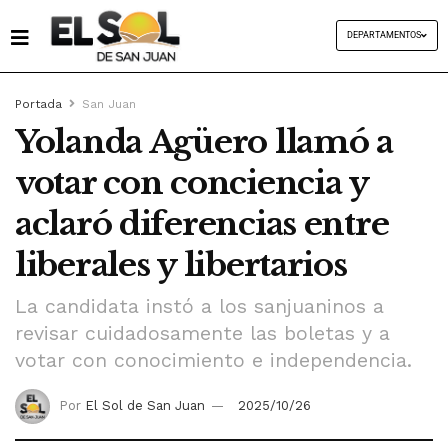
DEPARTAMENTOS
Portada
San Juan
Yolanda Agüero llamó a
votar con conciencia y
aclaró diferencias entre
liberales y libertarios
La candidata instó a los sanjuaninos a
revisar cuidadosamente las boletas y a
votar con conocimiento e independencia.
Por
El Sol de San Juan
2025/10/26