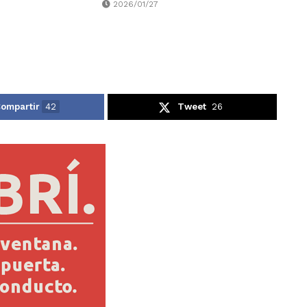
2026/01/27
ompartir
42
Tweet
26