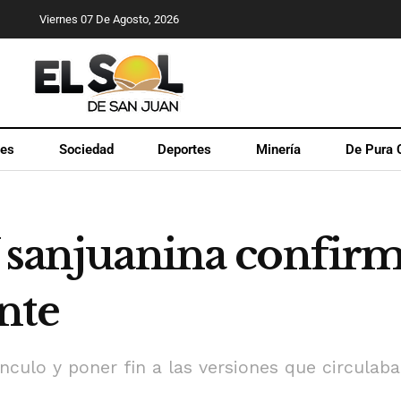
Viernes 07 De Agosto, 2026
les
Sociedad
Deportes
Minería
De Pura 
V sanjuanina confir
nte
ínculo y poner fin a las versiones que circulaba