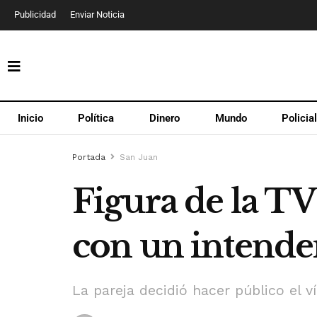
Publicidad
Enviar Noticia
Inicio
Política
Dinero
Mundo
Policia
Portada
San Juan
Figura de la T
con un intende
La pareja decidió hacer público el v