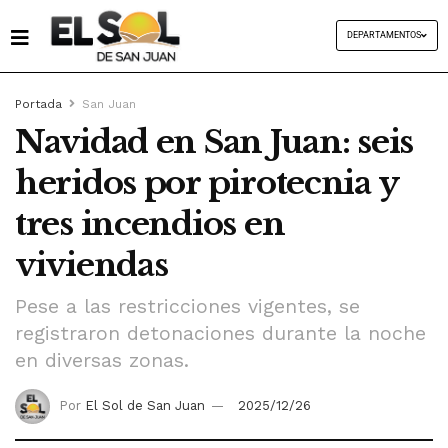
DEPARTAMENTOS
Portada
San Juan
Navidad en San Juan: seis
heridos por pirotecnia y
tres incendios en
viviendas
Pese a las restricciones vigentes, se
registraron detonaciones durante la noche
en diversas zonas.
Por
El Sol de San Juan
2025/12/26