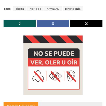
Tags:
ahora
heridos
nAVIDAD
pirotecnia