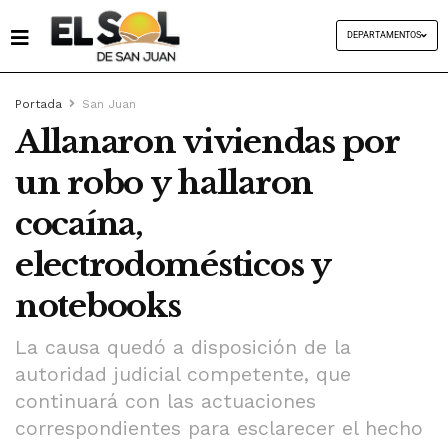
DEPARTAMENTOS
Portada
San Juan
Allanaron viviendas por
un robo y hallaron
cocaína,
electrodomésticos y
notebooks
La causa quedó a disposición de la
autoridad judicial competente, que
continuará con las actuaciones
correspondientes para esclarecer el hecho