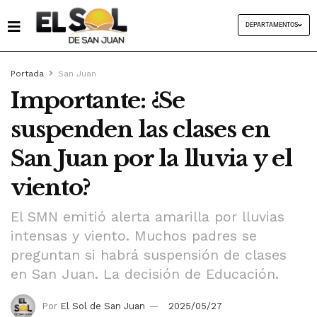
DEPARTAMENTOS
Portada
San Juan
Importante: ¿Se
suspenden las clases en
San Juan por la lluvia y el
viento?
El SMN emitió alerta amarilla por lluvias
intensas y viento. Muchos padres se
preguntan si habrá suspensión de clases
en San Juan. La decisión de Educación.
Por
El Sol de San Juan
2025/05/27