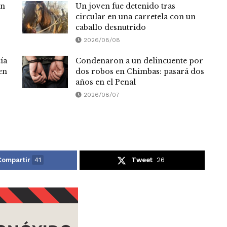
en
Un joven fue detenido tras
circular en una carretela con un
caballo desnutrido
2026/08/08
ía
Condenaron a un delincuente por
en
dos robos en Chimbas: pasará dos
años en el Penal
2026/08/07
Compartir
41
Tweet
26