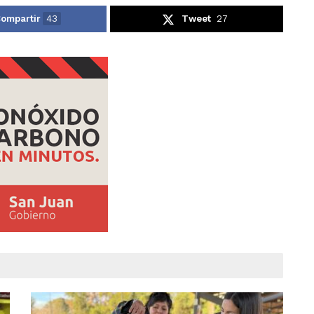
ompartir
43
Tweet
27