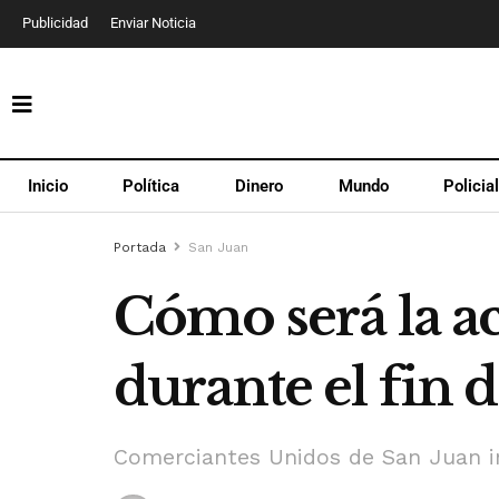
Publicidad
Enviar Noticia
Inicio
Política
Dinero
Mundo
Policia
Portada
San Juan
Cómo será la a
durante el fin 
Comerciantes Unidos de San Juan i