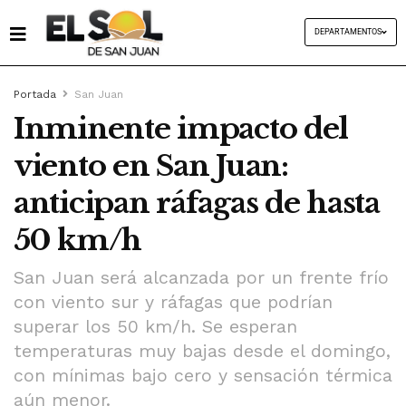
DEPARTAMENTOS
Portada
San Juan
Inminente impacto del
viento en San Juan:
anticipan ráfagas de hasta
50 km/h
San Juan será alcanzada por un frente frío
con viento sur y ráfagas que podrían
superar los 50 km/h. Se esperan
temperaturas muy bajas desde el domingo,
con mínimas bajo cero y sensación térmica
aún menor.