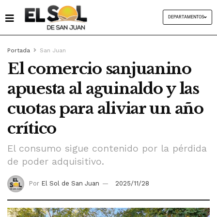
DEPARTAMENTOS
Portada
San Juan
El comercio sanjuanino
apuesta al aguinaldo y las
cuotas para aliviar un año
crítico
El consumo sigue contenido por la pérdida
de poder adquisitivo.
Por
El Sol de San Juan
2025/11/28