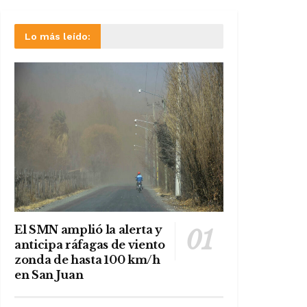
Lo más leído:
El SMN amplió la alerta y
anticipa ráfagas de viento
zonda de hasta 100 km/h
en San Juan