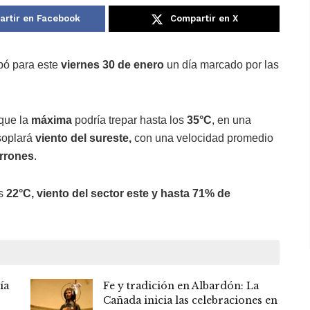
rtir en Facebook
Compartir en X
ipó para este
viernes 30 de enero
un día marcado por las
 que la
máxima
podría trepar hasta los
35°C
, en una
 soplará
viento del sureste,
con una velocidad promedio
arrones
.
s
22°C, viento del sector este y hasta 71% de
ía
Fe y tradición en Albardón: La
Cañada inicia las celebraciones en