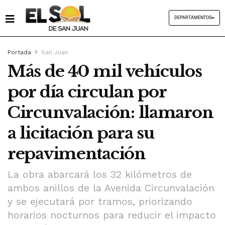
DEPARTAMENTOS
Portada
San Juan
Más de 40 mil vehículos
por día circulan por
Circunvalación: llamaron
a licitación para su
repavimentación
La obra abarcará los 32 kilómetros de
ambos anillos de la Avenida Circunvalación
y se ejecutará por tramos, priorizando
horarios nocturnos para reducir el impacto