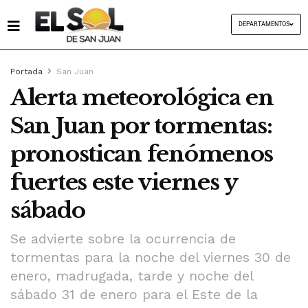
DEPARTAMENTOS
Portada
San Juan
Alerta meteorológica en
San Juan por tormentas:
pronostican fenómenos
fuertes este viernes y
sábado
Se advierte sobre la ocurrencia de
tormentas para la noche del viernes 30 de
enero, madrugada, tarde y noche del
sábado 31 de enero para el Este de la