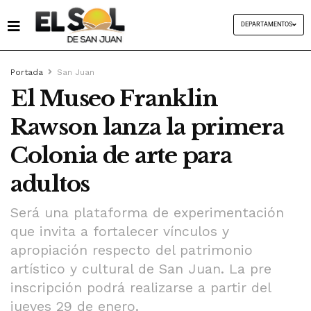
DEPARTAMENTOS
Portada
San Juan
El Museo Franklin
Rawson lanza la primera
Colonia de arte para
adultos
Será una plataforma de experimentación
que invita a fortalecer vínculos y
apropiación respecto del patrimonio
artístico y cultural de San Juan. La pre
inscripción podrá realizarse a partir del
jueves 29 de enero.