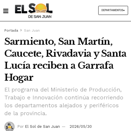
DEPARTAMENTOS
Portada
San Juan
Sarmiento, San Martín,
Caucete, Rivadavia y Santa
Lucía reciben a Garrafa
Hogar
El programa del Ministerio de Producción,
Trabajo e Innovación continúa recorriendo
los departamentos alejados y periféricos
de la provincia.
Por
El Sol de San Juan
2026/05/30