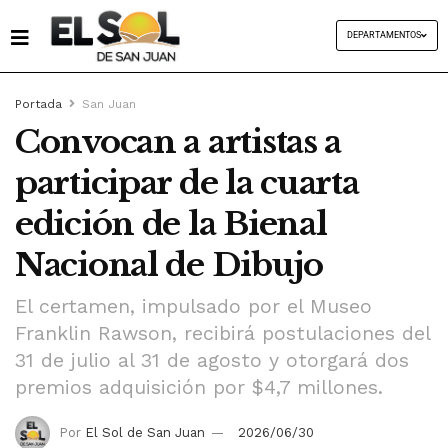
DEPARTAMENTOS
Portada
San Juan
Convocan a artistas a
participar de la cuarta
edición de la Bienal
Nacional de Dibujo
El certamen, impulsado por el Museo
Franklin Rawson, recibirá postulaciones del
31 de julio al 31 de agosto y otorgará dos
premios adquisición por $4,7 millones.
Por
El Sol de San Juan
2026/06/30