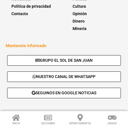
Política de privacidad
Cultura
Contacto
Opinión
Dinero
Minería
Mantenete Informado
GRUPO EL SOL DE SAN JUAN
NUESTRO CANAL DE WHATSAPP
SEGUINOS EN GOOGLE NOTICIAS
© 2026 - El Sol de San Juan. Todos los derechos reservados. |
Desarrolla:
Daskalos Solutions
.
INICIO
SECCIONES
DEPARTAMENTOS
JUEGOS