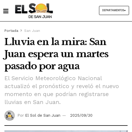
DEPARTAMENTOS
Portada
San Juan
Lluvia en la mira: San
Juan espera un martes
pasado por agua
El Servicio Meteorológico Nacional
actualizó el pronóstico y reveló el nuevo
momento en que podrían registrarse
lluvias en San Juan.
Por
El Sol de San Juan
2025/09/30