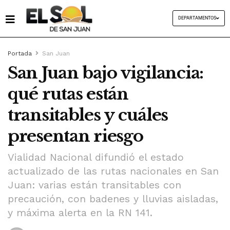
DEPARTAMENTOS
Portada
San Juan
San Juan bajo vigilancia:
qué rutas están
transitables y cuáles
presentan riesgo
Vialidad Nacional difundió el estado
actualizado de las rutas nacionales en San
Juan: varias están transitables con
precaución, con badenes y lluvias aisladas,
y máxima alerta en la RN 141.