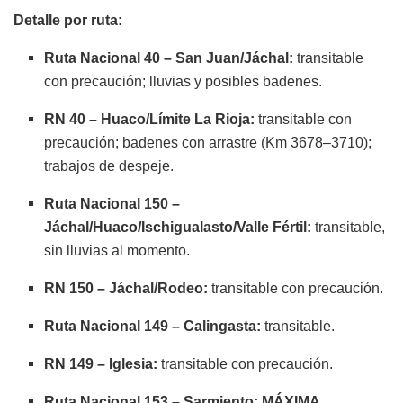
Detalle por ruta:
Ruta Nacional 40
– San Juan/Jáchal:
transitable
con precaución; lluvias y posibles badenes.
RN 40 – Huaco/Límite La Rioja:
transitable con
precaución; badenes con arrastre (Km 3678–3710);
trabajos de despeje.
Ruta Nacional 150
–
Jáchal/Huaco/Ischigualasto/Valle Fértil:
transitable,
sin lluvias al momento.
RN 150 – Jáchal/Rodeo:
transitable con precaución.
Ruta Nacional 149
– Calingasta:
transitable.
RN 149 – Iglesia:
transitable con precaución.
Ruta Nacional 153
– Sarmiento:
MÁXIMA