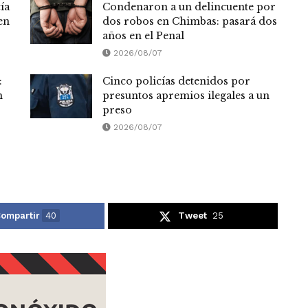
ía
Condenaron a un delincuente por
en
dos robos en Chimbas: pasará dos
años en el Penal
2026/08/07
:
Cinco policías detenidos por
n
presuntos apremios ilegales a un
preso
2026/08/07
ompartir
40
Tweet
25