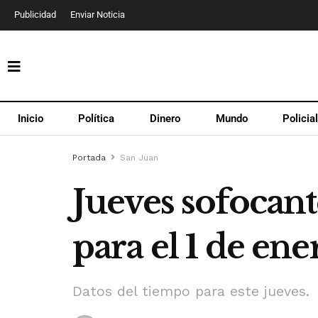
Publicidad
Enviar Noticia
Inicio
Política
Dinero
Mundo
Policia
Portada
San Juan
Jueves sofocant
para el 1 de ene
Datos del tiempo para este jueves.