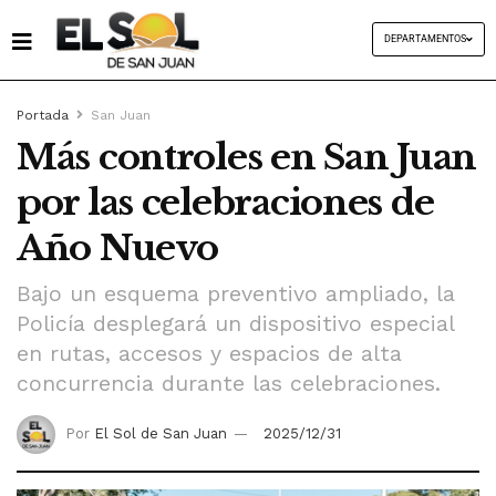
DEPARTAMENTOS
Portada
San Juan
Más controles en San Juan
por las celebraciones de
Año Nuevo
Bajo un esquema preventivo ampliado, la
Policía desplegará un dispositivo especial
en rutas, accesos y espacios de alta
concurrencia durante las celebraciones.
Por
El Sol de San Juan
2025/12/31