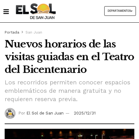
DEPARTAMENTOS
Portada
San Juan
Nuevos horarios de las
visitas guiadas en el Teatro
del Bicentenario
Los recorridos permiten conocer espacios
emblemáticos de manera gratuita y no
requieren reserva previa.
Por
El Sol de San Juan
2025/12/31