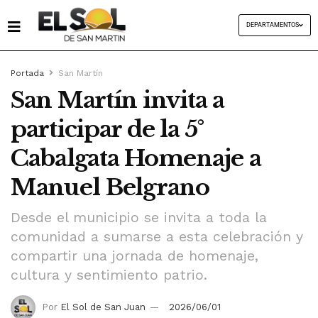
DEPARTAMENTOS
Portada
San Martín
San Martín invita a
participar de la 5°
Cabalgata Homenaje a
Manuel Belgrano
Desde el municipio se invita a toda la
comunidad a sumarse a esta celebración y
compartir una jornada de homenaje,
cultura y sentimiento patrio.
Por
El Sol de San Juan
2026/06/01