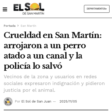
DEPARTAMENTOS
Portada
San Martín
Crueldad en San Martín:
arrojaron a un perro
atado a un canal y la
policía lo salvó
Vecinos de la zona y usuarios en redes
sociales expresaron indignación y pidieron
justicia por el animal.
Por
El Sol de San Juan
2025/11/05