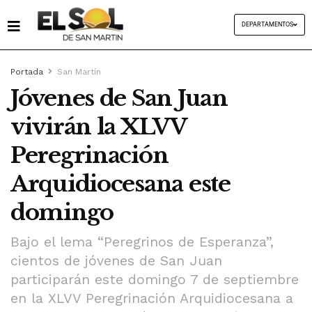
DEPARTAMENTOS
Portada
San Martín
Jóvenes de San Juan
vivirán la XLVV
Peregrinación
Arquidiocesana este
domingo
Bajo el lema “Peregrinos de Esperanza”,
cientos de jóvenes de San Juan
participarán este domingo 7 de septiembre
en la XLVV Peregrinación Arquidiocesana a