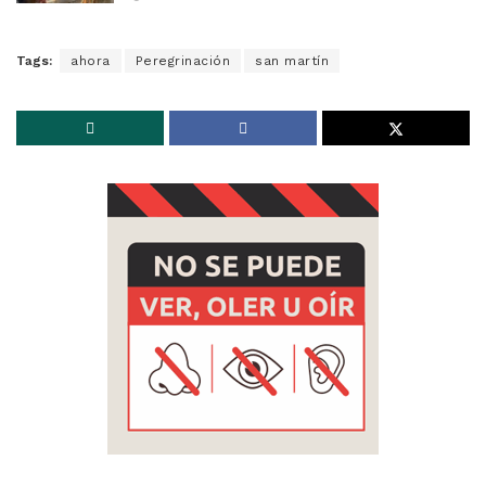
Tags:
ahora
Peregrinación
san martín