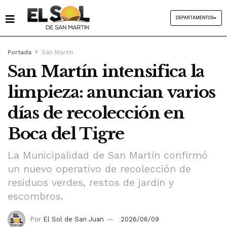
DEPARTAMENTOS
Portada
San Martín
San Martín intensifica la
limpieza: anuncian varios
días de recolección en
Boca del Tigre
La Municipalidad de San Martín confirmó
un nuevo operativo de recolección de
residuos verdes, restos de jardín y
escombros.
Por
El Sol de San Juan
2026/06/09