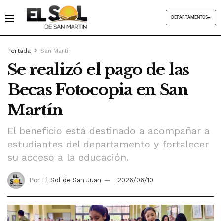
DEPARTAMENTOS
Portada
San Martín
Se realizó el pago de las
Becas Fotocopia en San
Martín
El beneficio está destinado a acompañar a
estudiantes del departamento y fortalecer
su acceso a la educación.
Por
El Sol de San Juan
2026/06/10