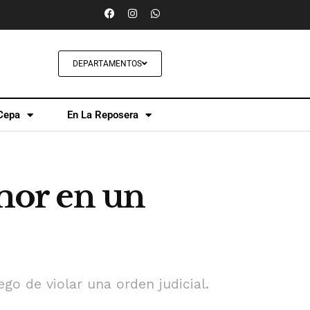
DEPARTAMENTOS
Cepa
En La Reposera
mor en un
go de violar una orden judicial.