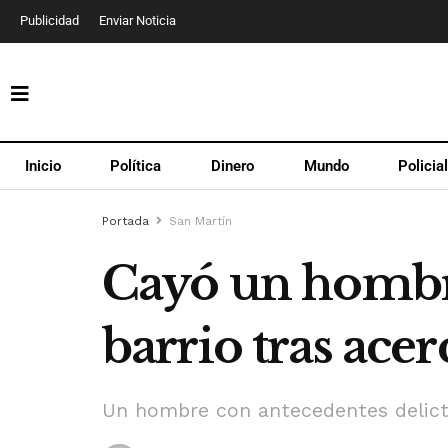
Publicidad
Enviar Noticia
Inicio
Política
Dinero
Mundo
Policia
Portada
San Martín
Cayó un hombr
barrio tras acer
Un hombre con antecedentes delictiv