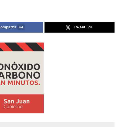
ompartir
44
Tweet
28