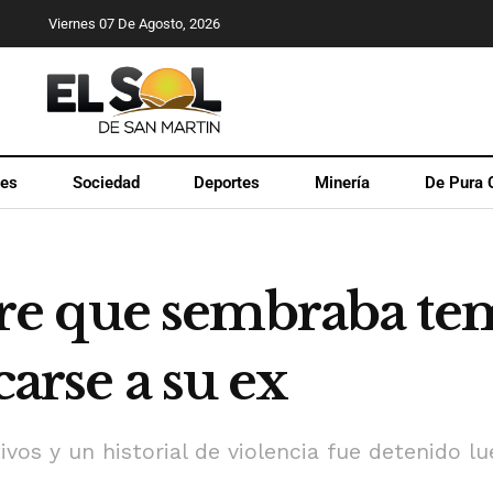
Viernes 07 De Agosto, 2026
les
Sociedad
Deportes
Minería
De Pura 
e que sembraba te
carse a su ex
os y un historial de violencia fue detenido lue